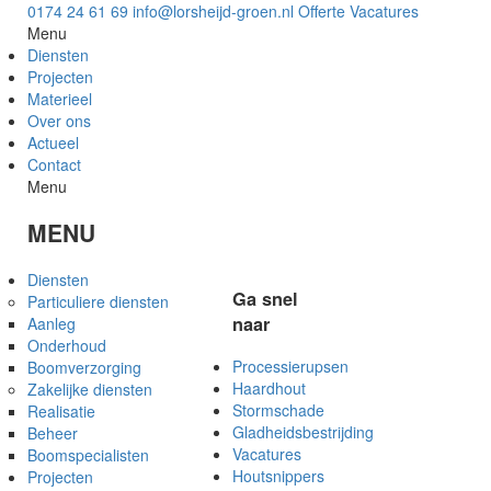
0174 24 61 69
info@lorsheijd-groen.nl
Offerte
Vacatures
Menu
Diensten
Projecten
Materieel
Over ons
Actueel
Contact
Menu
MENU
Diensten
Ga snel
Particuliere diensten
naar
Aanleg
Onderhoud
Processierupsen
Boomverzorging
Haardhout
Zakelijke diensten
Stormschade
Realisatie
Gladheidsbestrijding
Beheer
Vacatures
Boomspecialisten
Houtsnippers
Projecten