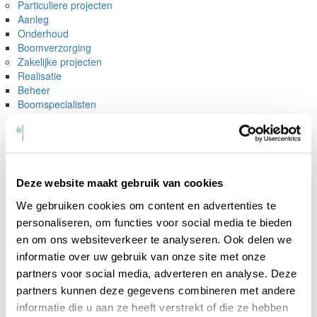
Particuliere projecten
Aanleg
Onderhoud
Boomverzorging
Zakelijke projecten
Realisatie
Beheer
Boomspecialisten
Materieel
Over ons
Actueel
Vacatures
Offerte
Deze website maakt gebruik van cookies
Contact
Wij adviseren u
We gebruiken cookies om content en advertenties te
graag
personaliseren, om functies voor social media te bieden
en om ons websiteverkeer te analyseren. Ook delen we
Parktuin
informatie over uw gebruik van onze site met onze
partners voor social media, adverteren en analyse. Deze
Maassluis
partners kunnen deze gegevens combineren met andere
informatie die u aan ze heeft verstrekt of die ze hebben